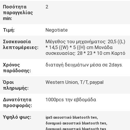
ΕΡΓΟΣΤΑΣΊΟΥ
Ποσότητα
2
παραγγελίας
min:
ΈΛΕΓΧΟΣ
Τιμή:
Negotiate
ΠΟΙΌΤΗΤΑΣ
Συσκευασία
Μέγεθος του μηχανήματος: 20,5 ((L)
λεπτομέρειες:
* 14,5 ((W) * 5 ((H) cm Μονάδα
ΕΠΙΚΟΙΝΩΝΉΣΤΕ
συσκευασίας: 28 * 23 * 10 cm Καρτό
ΜΑΖΊ
Χρόνος
διαταγή δειγμάτων μέσα σε 2days.
ΜΑΣ
παράδοσης:
Όροι
Western Union, T/T, paypal
ΖΗΤΉΣΤΕ
πληρωμής:
ΜΙΑ
Δυνατότητα
1000pcs την εβδομάδα
προσφοράς:
ΠΡΟΣΦΟΡΆ
Υψηλό φως:
,
ipx5 ακουστικό bluetooth tws
,
δυναμικό ακουστικό bluetooth tws
SITEMAP
δυναμικό ακουστικό bluetooth tws