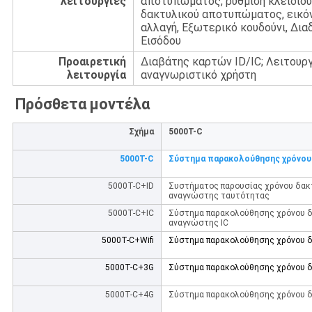
λειτουργίες
αποτυπώματος, ρύθμιση κλειδιού
δακτυλικού αποτυπώματος, εικόν
αλλαγή, Εξωτερικό κουδούνι, Δια
Εισόδου
Προαιρετική
Διαβάτης καρτών ID/IC; Λειτουρ
λειτουργία
αναγνωριστικό χρήστη
Πρόσθετα μοντέλα
Σχήμα
5000T-C
5000T-C
Σύστημα παρακολούθησης χρόνο
5000T-C+ID
Συστήματος παρουσίας χρόνου δα
αναγνώστης ταυτότητας
5000T-C+IC
Σύστημα παρακολούθησης χρόνου
αναγνώστης IC
5000T-C+Wifi
Σύστημα παρακολούθησης χρόνου δ
5000T-C+3G
Σύστημα παρακολούθησης χρόνου δ
5000T-C+4G
Σύστημα παρακολούθησης χρόνου δ