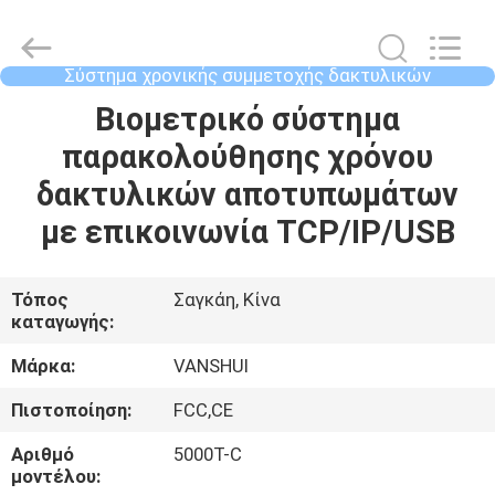
2026
VANSHUI
ENTERPRISE
COMPANY
LIMITED.
Σύστημα χρονικής συμμετοχής δακτυλικών
All
αποτυπωμάτων
Rights
ΣΠΊΤΙ
Βιομετρικό σύστημα
Reserved.
παρακολούθησης χρόνου
ΠΡΟΪΌΝΤΑ
δακτυλικών αποτυπωμάτων
με επικοινωνία TCP/IP/USB
ΒΊΝΤΕΟ
Τόπος
Σαγκάη, Κίνα
καταγωγής:
ΣΧΕΤΙΚΆ
ΜΕ
Μάρκα:
VANSHUI
ΕΜΆΣ
Πιστοποίηση:
FCC,CE
Αριθμό
5000T-C
ΕΠΙΣΚΕΨΉ
μοντέλου: