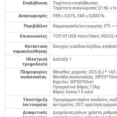
Επαλήθευση
Ταχύτητα επαλήθευσης:
Ταχύτητα αναγνώρισης ((1:N): ≤1s
Αναγνωρισμός
FRR ≤ 0,01%, FAR ≤ 0,0001%
Περιβάλλον
Θερμοκρασία λειτουργίας: 0°C ~ 
Επικοινωνίες
TCP/IP, USB-Host/Client, RS232/
Κατάσταση
Έλεγχος εισόδου/εξόδου, εισβολ
παρακολούθησης
Ηλεκτρική
Διάταξη 1
τροφοδοσία
Πληροφορίες
Μέγεθος μηχανής: 20,5 ((L) * 14,5 
συσκευασίας.
Μονάδα συσκευασίας: 28*23*10c
Καρτόνι: 50*30*30cm
Πραγματικό βάρος:1.2kg
Βάρος όγκου:1.5 κιλά
Υποστήριξη
Προγραμματισμένο κουδούνι, κώδ
λειτουργίας
αυτόματος, DST, ερώτηση ημερολ
Διακριτικές
Διαχείριση ρόλων χρήστη, ρύθμισ